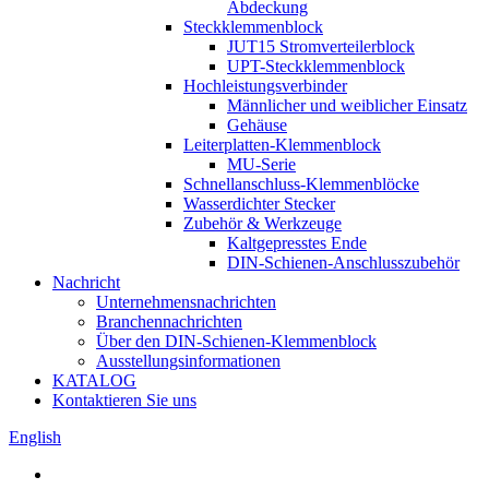
Abdeckung
Steckklemmenblock
JUT15 Stromverteilerblock
UPT-Steckklemmenblock
Hochleistungsverbinder
Männlicher und weiblicher Einsatz
Gehäuse
Leiterplatten-Klemmenblock
MU-Serie
Schnellanschluss-Klemmenblöcke
Wasserdichter Stecker
Zubehör & Werkzeuge
Kaltgepresstes Ende
DIN-Schienen-Anschlusszubehör
Nachricht
Unternehmensnachrichten
Branchennachrichten
Über den DIN-Schienen-Klemmenblock
Ausstellungsinformationen
KATALOG
Kontaktieren Sie uns
English