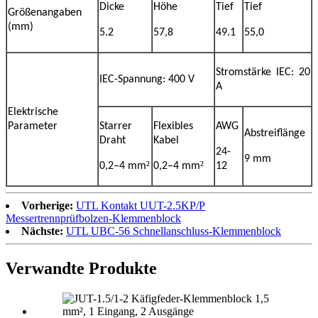
Dicke
Höhe
Tief
Tief
Größenangaben
(mm)
5.2
57,8
49.1
55,0
Stromstärke IEC: 20
IEC-Spannung: 400 V
A
Elektrische
Parameter
Starrer
Flexibles
AWG
Abstreiflänge
Draht
Kabel
24-
9 mm
²
²
0,2–4 mm
0,2–4 mm
12
Vorherige:
UTL Kontakt UUT-2.5KP/P
Messertrennprüfbolzen-Klemmenblock
Nächste:
UTL UBC-56 Schnellanschluss-Klemmenblock
Verwandte Produkte