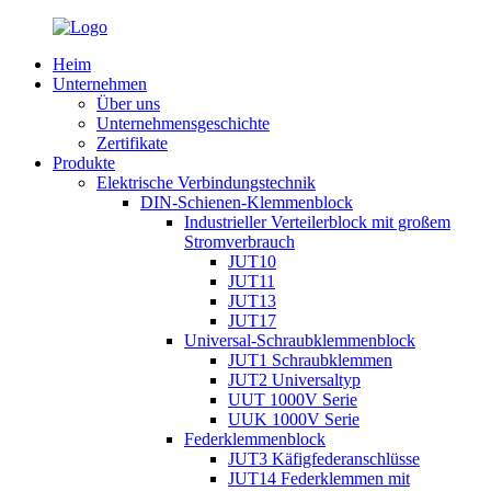
Heim
Unternehmen
Über uns
Unternehmensgeschichte
Zertifikate
Produkte
Elektrische Verbindungstechnik
DIN-Schienen-Klemmenblock
Industrieller Verteilerblock mit großem
Stromverbrauch
JUT10
JUT11
JUT13
JUT17
Universal-Schraubklemmenblock
JUT1 Schraubklemmen
JUT2 Universaltyp
UUT 1000V Serie
UUK 1000V Serie
Federklemmenblock
JUT3 Käfigfederanschlüsse
JUT14 Federklemmen mit