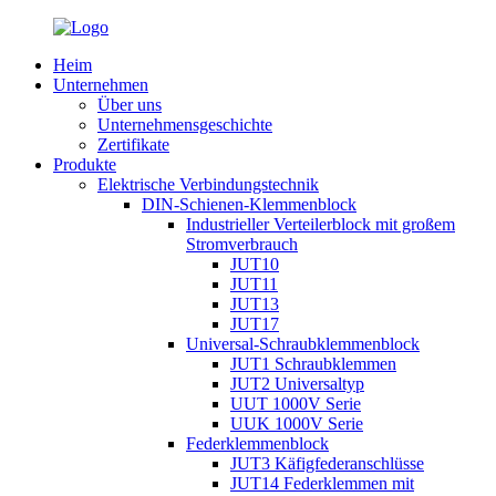
Heim
Unternehmen
Über uns
Unternehmensgeschichte
Zertifikate
Produkte
Elektrische Verbindungstechnik
DIN-Schienen-Klemmenblock
Industrieller Verteilerblock mit großem
Stromverbrauch
JUT10
JUT11
JUT13
JUT17
Universal-Schraubklemmenblock
JUT1 Schraubklemmen
JUT2 Universaltyp
UUT 1000V Serie
UUK 1000V Serie
Federklemmenblock
JUT3 Käfigfederanschlüsse
JUT14 Federklemmen mit