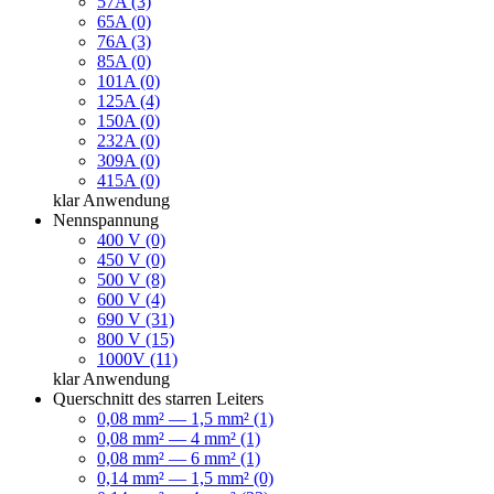
57A (3)
65A (0)
76A (3)
85A (0)
101A (0)
125A (4)
150A (0)
232A (0)
309A (0)
415A (0)
klar
Anwendung
Nennspannung
400 V (0)
450 V (0)
500 V (8)
600 V (4)
690 V (31)
800 V (15)
1000V (11)
klar
Anwendung
Querschnitt des starren Leiters
0,08 mm² — 1,5 mm² (1)
0,08 mm² — 4 mm² (1)
0,08 mm² — 6 mm² (1)
0,14 mm² — 1,5 mm² (0)