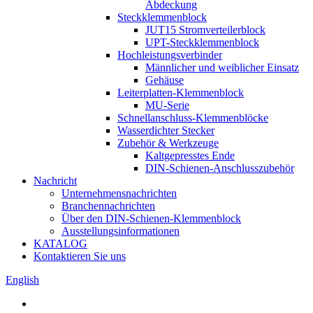
Abdeckung
Steckklemmenblock
JUT15 Stromverteilerblock
UPT-Steckklemmenblock
Hochleistungsverbinder
Männlicher und weiblicher Einsatz
Gehäuse
Leiterplatten-Klemmenblock
MU-Serie
Schnellanschluss-Klemmenblöcke
Wasserdichter Stecker
Zubehör & Werkzeuge
Kaltgepresstes Ende
DIN-Schienen-Anschlusszubehör
Nachricht
Unternehmensnachrichten
Branchennachrichten
Über den DIN-Schienen-Klemmenblock
Ausstellungsinformationen
KATALOG
Kontaktieren Sie uns
English