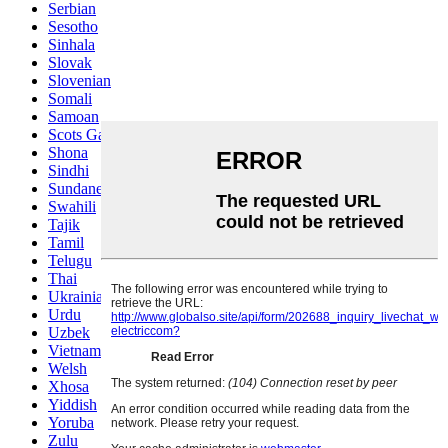
Serbian
Sesotho
Sinhala
Slovak
Slovenian
Somali
Samoan
Scots Gaelic
Shona
Sindhi
Sundanese
Swahili
Tajik
Tamil
Telugu
Thai
Ukrainian
Urdu
Uzbek
Vietnamese
Welsh
Xhosa
Yiddish
Yoruba
Zulu