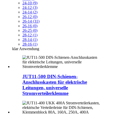
24-10 (9)
24-12 (3)
24-14 (2)
26-12 (0)
26-14 (31)
26-16 (0)
26-25 (0)
28-12 (1)
28-14 (1)
28-16 (1)
klar
Anwendung
JUT11-500 DIN-Schienen-
Anschlusskasten für elektrische
Leitungen, universelle
Stromverteilerklemme