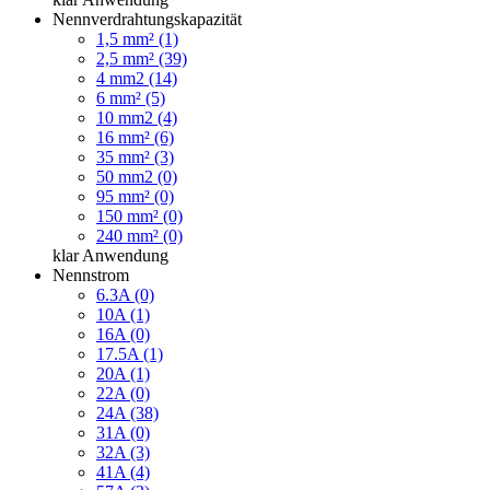
Nennverdrahtungskapazität
1,5 mm² (1)
2,5 mm² (39)
4 mm2 (14)
6 mm² (5)
10 mm2 (4)
16 mm² (6)
35 mm² (3)
50 mm2 (0)
95 mm² (0)
150 mm² (0)
240 mm² (0)
klar
Anwendung
Nennstrom
6.3A (0)
10A (1)
16A (0)
17.5A (1)
20A (1)
22A (0)
24A (38)
31A (0)
32A (3)
41A (4)