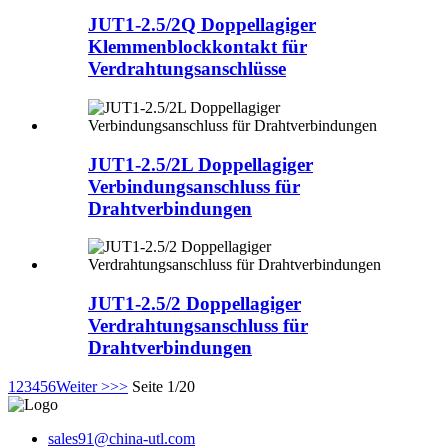
JUT1-2.5/2Q Doppellagiger
Klemmenblockkontakt für
Verdrahtungsanschlüsse
JUT1-2.5/2L Doppellagiger
Verbindungsanschluss für
Drahtverbindungen
JUT1-2.5/2 Doppellagiger
Verdrahtungsanschluss für
Drahtverbindungen
1
2
3
4
5
6
Weiter >
>>
Seite 1/20
sales91@china-utl.com