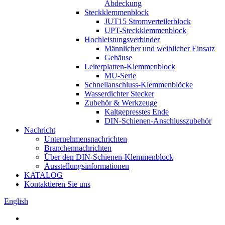
Abdeckung
Steckklemmenblock
JUT15 Stromverteilerblock
UPT-Steckklemmenblock
Hochleistungsverbinder
Männlicher und weiblicher Einsatz
Gehäuse
Leiterplatten-Klemmenblock
MU-Serie
Schnellanschluss-Klemmenblöcke
Wasserdichter Stecker
Zubehör & Werkzeuge
Kaltgepresstes Ende
DIN-Schienen-Anschlusszubehör
Nachricht
Unternehmensnachrichten
Branchennachrichten
Über den DIN-Schienen-Klemmenblock
Ausstellungsinformationen
KATALOG
Kontaktieren Sie uns
English