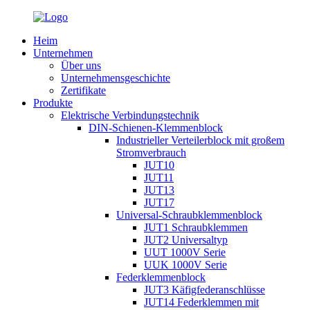
Heim
Unternehmen
Über uns
Unternehmensgeschichte
Zertifikate
Produkte
Elektrische Verbindungstechnik
DIN-Schienen-Klemmenblock
Industrieller Verteilerblock mit großem
Stromverbrauch
JUT10
JUT11
JUT13
JUT17
Universal-Schraubklemmenblock
JUT1 Schraubklemmen
JUT2 Universaltyp
UUT 1000V Serie
UUK 1000V Serie
Federklemmenblock
JUT3 Käfigfederanschlüsse
JUT14 Federklemmen mit