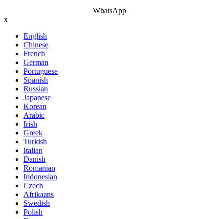
WhatsApp
x
English
Chinese
French
German
Portuguese
Spanish
Russian
Japanese
Korean
Arabic
Irish
Greek
Turkish
Italian
Danish
Romanian
Indonesian
Czech
Afrikaans
Swedish
Polish