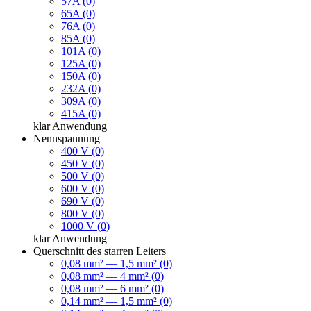
57A (0)
65A (0)
76A (0)
85A (0)
101A (0)
125A (0)
150A (0)
232A (0)
309A (0)
415A (0)
klar
Anwendung
Nennspannung
400 V (0)
450 V (0)
500 V (0)
600 V (0)
690 V (0)
800 V (0)
1000 V (0)
klar
Anwendung
Querschnitt des starren Leiters
0,08 mm² — 1,5 mm² (0)
0,08 mm² — 4 mm² (0)
0,08 mm² — 6 mm² (0)
0,14 mm² — 1,5 mm² (0)