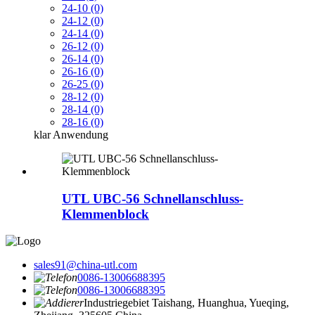
24-10 (0)
24-12 (0)
24-14 (0)
26-12 (0)
26-14 (0)
26-16 (0)
26-25 (0)
28-12 (0)
28-14 (0)
28-16 (0)
klar
Anwendung
UTL UBC-56 Schnellanschluss-
Klemmenblock
sales91@china-utl.com
0086-13006688395
0086-13006688395
Industriegebiet Taishang, Huanghua, Yueqing,