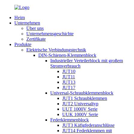
Heim
Unternehmen
Über uns
Unternehmensgeschichte
Zertifikate
Produkte
Elektrische Verbindungstechnik
DIN-Schienen-Klemmenblock
Industrieller Verteilerblock mit großem
Stromverbrauch
JUT10
JUT11
JUT13
JUT17
Universal-Schraubklemmenblock
JUT1 Schraubklemmen
JUT2 Universaltyp
UUT 1000V Serie
UUK 1000V Serie
Federklemmenblock
JUT3 Käfigfederanschlüsse
JUT14 Federklemmen mit