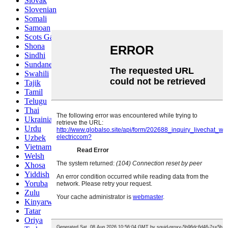
Slovak
Slovenian
Somali
Samoan
Scots Gaelic
Shona
Sindhi
Sundanese
Swahili
Tajik
Tamil
Telugu
Thai
Ukrainian
Urdu
Uzbek
Vietnamese
Welsh
Xhosa
Yiddish
Yoruba
Zulu
Kinyarwanda
Tatar
Oriya