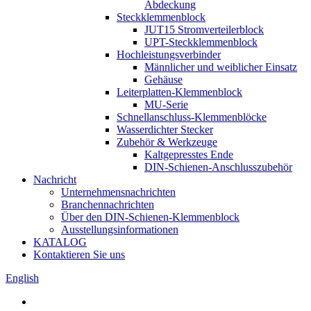
Abdeckung
Steckklemmenblock
JUT15 Stromverteilerblock
UPT-Steckklemmenblock
Hochleistungsverbinder
Männlicher und weiblicher Einsatz
Gehäuse
Leiterplatten-Klemmenblock
MU-Serie
Schnellanschluss-Klemmenblöcke
Wasserdichter Stecker
Zubehör & Werkzeuge
Kaltgepresstes Ende
DIN-Schienen-Anschlusszubehör
Nachricht
Unternehmensnachrichten
Branchennachrichten
Über den DIN-Schienen-Klemmenblock
Ausstellungsinformationen
KATALOG
Kontaktieren Sie uns
English