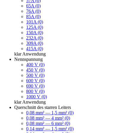
57A (0)
65A (0)
76A (0)
85A (0)
101A (0)
125A (0)
150A (0)
232A (0)
309A (0)
415A (0)
klar
Anwendung
Nennspannung
400 V (0)
450 V (0)
500 V (0)
600 V (0)
690 V (0)
800 V (0)
1000 V (0)
klar
Anwendung
Querschnitt des starren Leiters
0,08 mm² — 1,5 mm² (0)
0,08 mm² — 4 mm² (0)
0,08 mm² — 6 mm² (0)
0,14 mm² — 1,5 mm² (0)