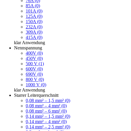
76A (0)
85A (0)
101A (0)
125A (0)
150A (0)
232A (0)
309A (0)
415A (0)
klar
Anwendung
Nennspannung
400V (0)
450V (0)
500 V (1)
600V (0)
690V (0)
800 V (0)
1000 V (0)
klar
Anwendung
Starrer Leiterquerschnitt
0,08 mm² – 1,5 mm² (0)
0,08 mm² – 4 mm² (0)
0,08 mm² – 6 mm² (0)
0,14 mm² – 1,5 mm² (0)
0,14 mm² – 4 mm² (0)
0,14 mm² – 2,5 mm² (0)