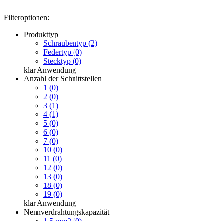
Filteroptionen:
Produkttyp
Schraubentyp (2)
Federtyp (0)
Stecktyp (0)
klar
Anwendung
Anzahl der Schnittstellen
1 (0)
2 (0)
3 (1)
4 (1)
5 (0)
6 (0)
7 (0)
10 (0)
11 (0)
12 (0)
13 (0)
18 (0)
19 (0)
klar
Anwendung
Nennverdrahtungskapazität
1,5 mm2 (0)