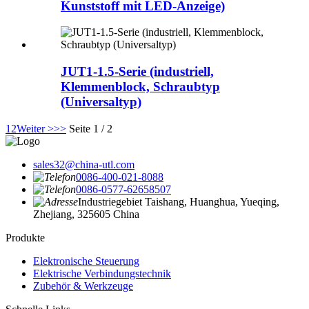
Kunststoff mit LED-Anzeige)
JUT1-1.5-Serie (industriell,
Klemmenblock, Schraubtyp
(Universaltyp)
1
2
Weiter >
>>
Seite 1 / 2
sales32@china-utl.com
0086-400-021-8088
0086-0577-62658507
Industriegebiet Taishang, Huanghua, Yueqing,
Zhejiang, 325605 China
Produkte
Elektronische Steuerung
Elektrische Verbindungstechnik
Zubehör & Werkzeuge