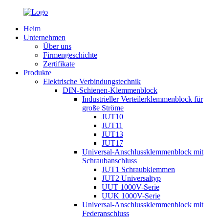
Heim
Unternehmen
Über uns
Firmengeschichte
Zertifikate
Produkte
Elektrische Verbindungstechnik
DIN-Schienen-Klemmenblock
Industrieller Verteilerklemmenblock für
große Ströme
JUT10
JUT11
JUT13
JUT17
Universal-Anschlussklemmenblock mit
Schraubanschluss
JUT1 Schraubklemmen
JUT2 Universaltyp
UUT 1000V-Serie
UUK 1000V-Serie
Universal-Anschlussklemmenblock mit
Federanschluss