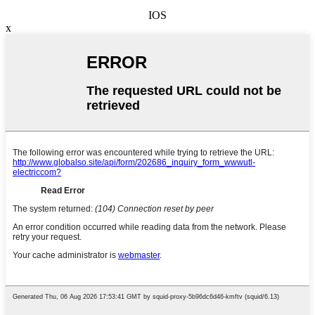
IOS
x