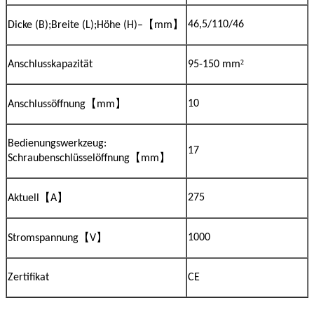
【
】
46,5/110/46
Dicke (B);Breite (L);Höhe (H)–
mm
²
Anschlusskapazität
95-150 mm
【
】
10
Anschlussöffnung
mm
Bedienungswerkzeug:
17
【
】
Schraubenschlüsselöffnung
mm
【
】
275
Aktuell
A
【
】
1000
Stromspannung
V
Zertifikat
CE