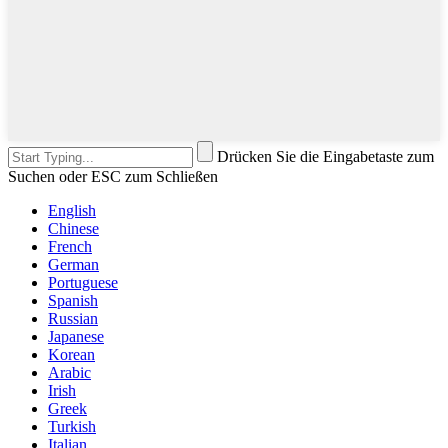
Drücken Sie die Eingabetaste zum
Suchen oder ESC zum Schließen
English
Chinese
French
German
Portuguese
Spanish
Russian
Japanese
Korean
Arabic
Irish
Greek
Turkish
Italian