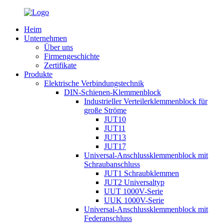
Heim
Unternehmen
Über uns
Firmengeschichte
Zertifikate
Produkte
Elektrische Verbindungstechnik
DIN-Schienen-Klemmenblock
Industrieller Verteilerklemmenblock für
große Ströme
JUT10
JUT11
JUT13
JUT17
Universal-Anschlussklemmenblock mit
Schraubanschluss
JUT1 Schraubklemmen
JUT2 Universaltyp
UUT 1000V-Serie
UUK 1000V-Serie
Universal-Anschlussklemmenblock mit
Federanschluss