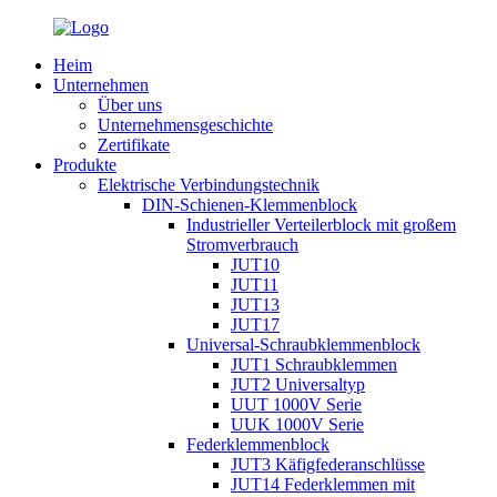
Heim
Unternehmen
Über uns
Unternehmensgeschichte
Zertifikate
Produkte
Elektrische Verbindungstechnik
DIN-Schienen-Klemmenblock
Industrieller Verteilerblock mit großem
Stromverbrauch
JUT10
JUT11
JUT13
JUT17
Universal-Schraubklemmenblock
JUT1 Schraubklemmen
JUT2 Universaltyp
UUT 1000V Serie
UUK 1000V Serie
Federklemmenblock
JUT3 Käfigfederanschlüsse
JUT14 Federklemmen mit