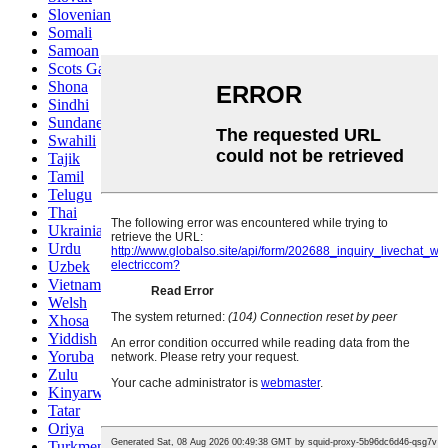
Slovenian
Somali
Samoan
Scots Gaelic
Shona
Sindhi
Sundanese
Swahili
Tajik
Tamil
Telugu
Thai
Ukrainian
Urdu
Uzbek
Vietnamese
Welsh
Xhosa
Yiddish
Yoruba
Zulu
Kinyarwanda
Tatar
Oriya
Turkmen