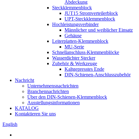
Abdeckung
Steckklemmenblock
JUT15 Stromverteilerblock
UPT-Steckklemmenblock
Hochleistungsverbinder
Männlicher und weiblicher Einsatz
Gehäuse
Leiterplatten-Klemmenblock
MU-Serie
Schnellanschluss-Klemmenblöcke
Wasserdichter Stecker
Zubehör & Werkzeuge
Kaltgepresstes Ende
DIN-Schienen-Anschlusszubehör
Nachricht
Unternehmensnachrichten
Branchennachrichten
Über den DIN-Schienen-Klemmenblock
Ausstellungsinformationen
KATALOG
Kontaktieren Sie uns
English